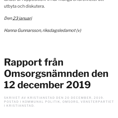
utbyta och diskutera.
Den
23 januari
Hanna Gunnarsson, riksdagsledamot (v)
Rapport från
Omsorgsnämnden den
12 december 2019
SKRIVET AV
KRISTIANSTAD
DEN
20 DECEMBER, 2019
.
POSTAD I
KOMMUNAL POLITIK
,
OMSORG
,
VÄNSTERPARTIET
I KRISTIANSTAD
.