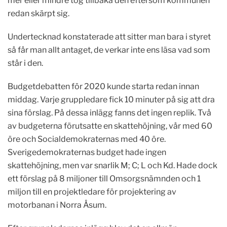
mer eller mindre tog tillbaka den eftersom kommunen
redan skärpt sig.
Undertecknad konstaterade att sitter man bara i styret
så får man allt antaget, de verkar inte ens läsa vad som
står i den.
Budgetdebatten för 2020 kunde starta redan innan
middag. Varje gruppledare fick 10 minuter på sig att dra
sina förslag. På dessa inlägg fanns det ingen replik. Två
av budgeterna förutsatte en skattehöjning, vår med 60
öre och Socialdemokraternas med 40 öre.
Sverigedemokraternas budget hade ingen
skattehöjning, men var snarlik M; C; L och Kd. Hade dock
ett förslag på 8 miljoner till Omsorgsnämnden och 1
miljon till en projektledare för projektering av
motorbanan i Norra Åsum.