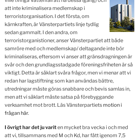
ville tvinga Vattenfall att ha dessa igång) och
att inte kriminalisera medlemskap i
terroristorganisation. I det första, om
kärnkraften, är Vänsterpartiets linje tydlig
sedan gammalt. I den andra, om
terroristorganistioner, anser Vänsterpartiet att både
samröre med och medlemskap/ deltagande inte bör
kriminaliseras, eftersom vi anser att gränsdragningen är
svår och den grundlagsstadgade föreningsfriheten är så
viktigt. Detta är såklart svåra frågor, men vi menar att vi
redan har lagstiftning som kan användas bättre,
utredningar måste göras snabbare och bevis samlas in,
men att vi såklart måste satsa på förebyggande
verksamhet mot brott. Läs Vänsterpartiets
motion i
frågan här
.
I övrigt har det ju varit
en mycket bra vecka i och med
att vi, tillsammans med M och Kd, har fått igenom 7,5