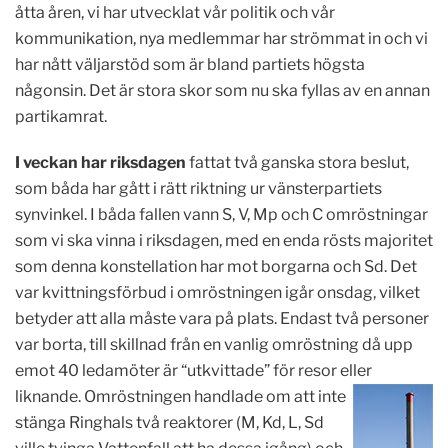
åtta åren, vi har utvecklat vår politik och vår
kommunikation, nya medlemmar har strömmat in och vi
har nått väljarstöd som är bland partiets högsta
någonsin. Det är stora skor som nu ska fyllas av en annan
partikamrat.
I veckan har riksdagen
fattat två ganska stora beslut,
som båda har gått i rätt riktning ur vänsterpartiets
synvinkel. I båda fallen vann S, V, Mp och C omröstningar
som vi ska vinna i riksdagen, med en enda rösts majoritet
som denna konstellation har mot borgarna och Sd. Det
var kvittningsförbud i omröstningen igår onsdag, vilket
betyder att alla måste vara på plats. Endast två personer
var borta, till skillnad från en vanlig omröstning då upp
emot 40 ledamöter är “utkvittade” för resor eller
liknande.
Omröstningen handlade om att inte
stänga Ringhals två reaktorer (M, Kd, L, Sd