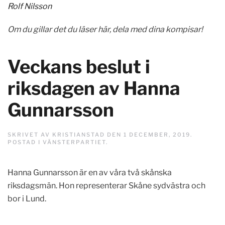
Rolf Nilsson
Om du gillar det du läser här, dela med dina kompisar!
Veckans beslut i
riksdagen av Hanna
Gunnarsson
SKRIVET AV
KRISTIANSTAD
DEN
1 DECEMBER, 2019
.
POSTAD I
VÄNSTERPARTIET
.
Hanna Gunnarsson är en av våra två skånska
riksdagsmän. Hon representerar Skåne sydvästra och
bor i Lund.