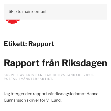
Skip to main content
Etikett:
Rapport
Rapport från Riksdagen
SKRIVET AV
KRISTIANSTAD
DEN
25 JANUARI, 2020
.
POSTAD I
VÄNSTERPARTIET
.
Jag återger den rapport vår riksdagsledamot Hanna
Gunnarsson skriver för V i Lund.