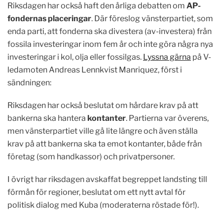
Riksdagen har också haft den årliga debatten om
AP-
fondernas placeringar
. Där föreslog vänsterpartiet, som
enda parti, att fonderna ska divestera (av-investera) från
fossila investeringar inom fem år och inte göra några nya
investeringar i kol, olja eller fossilgas.
Lyssna gärna
på V-
ledamoten Andreas Lennkvist Manriquez, först i
sändningen:
Riksdagen har också beslutat om hårdare krav på att
bankerna ska hantera
kontanter
. Partierna var överens,
men vänsterpartiet ville gå lite längre och även ställa
krav på att bankerna ska ta emot kontanter, både från
företag (som handkassor) och privatpersoner.
I övrigt har riksdagen avskaffat begreppet landsting till
förmån för regioner, beslutat om ett nytt avtal för
politisk dialog med Kuba (moderaterna röstade för!).