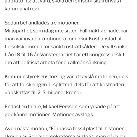
uppfattning att vård, skola och omsorg skall drivas i
kommunal regi.
Sedan behandlades tre motioner.
Miljöpartiet, som idag inte sitter i Fullmäktige hade, när
man var invalda, motionerat om ”Gör Kristianstad till
försökskommun för sänkt rösträttsålder”. De vill sänka
från 18 till 16 år. Vänsterpartiet har ett kongressbeslut
om att politiskt arbeta för en allmän sänkning.
Kommunstyrelsens förslag var att avslå motionen, dels
för att forskningen är splittrad, dels för att kostnaden
uppskattas till 2-3 miljoner kronor.
Endast en talare, Mikael Persson, som yrkade på att
godkänna motionen. Motionen avslogs.
Även nästa motion, ”Förpassa fossil plast till historien”,
skriven av Socialdemokraterna avslogs, men där blev