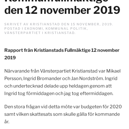
den 12 november 2019
SKRIVET AV
KRISTIANSTAD
DEN
15 NOVEMBER, 2019
.
POSTAD I
EKONOMI
,
KOMMUNAL POLITIK
,
VÄNSTERPARTIET I KRISTIANSTAD
.
Rapport från Kristianstads Fullmäktige 12 november
2019
Närvarande från Vänsterpartiet Kristianstad var Mikael
Persson, Ingrid Bromander och Jan Nordström. Ingrid
och undertecknad delade upp heldagen genom att
Ingrid tog förmiddagen och jag tog eftermiddagen.
Den stora frågan vid detta möte var budgeten för 2020
samt vilken skattesats som skulle gälla för kommande
år.