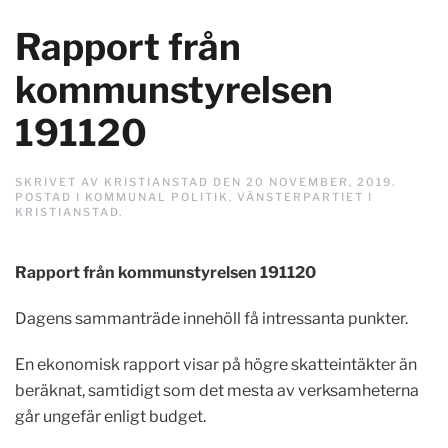
Rapport från
kommunstyrelsen
191120
SKRIVET AV
KRISTIANSTAD
DEN
20 NOVEMBER, 2019
.
POSTAD I
KOMMUNAL POLITIK
,
VÄNSTERPARTIET I
KRISTIANSTAD
.
Rapport från kommunstyrelsen 191120
Dagens sammanträde innehöll få intressanta punkter.
En ekonomisk rapport visar på högre skatteintäkter än
beräknat, samtidigt som det mesta av verksamheterna
går ungefär enligt budget.