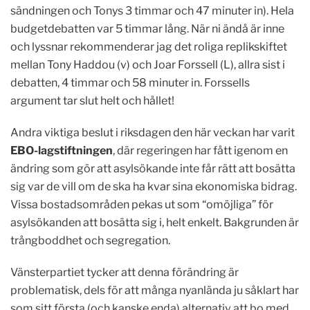
sändningen och Tonys 3 timmar och 47 minuter in). Hela
budgetdebatten var 5 timmar lång. När ni ändå är inne
och lyssnar rekommenderar jag det roliga replikskiftet
mellan Tony Haddou (v) och Joar Forssell (L), allra sist i
debatten, 4 timmar och 58 minuter in. Forssells
argument tar slut helt och hållet!
Andra viktiga beslut i riksdagen den här veckan har varit
EBO-lagstiftningen
, där regeringen har fått igenom en
ändring som gör att asylsökande inte får rätt att bosätta
sig var de vill om de ska ha kvar sina ekonomiska bidrag.
Vissa bostadsområden pekas ut som “omöjliga” för
asylsökanden att bosätta sig i, helt enkelt. Bakgrunden är
trångboddhet och segregation.
Vänsterpartiet tycker att denna förändring är
problematisk, dels för att många nyanlända ju såklart har
som sitt första (och kanske enda) alternativ att bo med