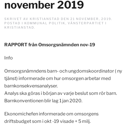
november 2019
SKRIVET AV
KRISTIANSTAD
DEN
21 NOVEMBER, 2019
.
POSTAD I
KOMMUNAL POLITIK
,
VÄNSTERPARTIET I
KRISTIANSTAD
.
RAPPORT ​från Omsorgsnämnden nov-19
Info
Omsorgsnämndens barn- och ungdomskoordinator ( ny
tjänst) informerade om hur omsorgen arbetar med
barnkonsekvensanalyser.
Analys ska göras i början av varje beslut som rör barn.
Barnkonventionen blir lag 1 jan 2020.
Ekonomichefen informerade om omsorgens
driftsbudget som i okt -19 visade + 5 milj.