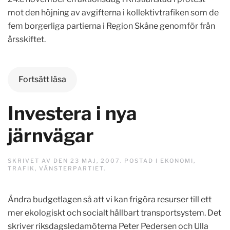
mot den höjning av avgifterna i kollektivtrafiken som de
fem borgerliga partierna i Region Skåne genomför från
årsskiftet.
Fortsätt läsa
Investera i nya
järnvägar
SKRIVET AV
DEN
23 MAJ, 2007
. POSTAD I
EKONOMI
,
TRAFIK
,
VÄNSTERPARTIET
.
Ändra budgetlagen så att vi kan frigöra resurser till ett
mer ekologiskt och socialt hållbart transportsystem. Det
skriver riksdagsledamöterna Peter Pedersen och Ulla