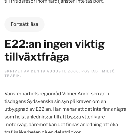
till fritidsresor inom färdtjänsten inte tas bort.
Fortsätt läsa
E22:an ingen viktig
tillväxtfråga
SKRIVET AV
DEN
19 AUGUSTI, 2006
. POSTAD I
MILJÖ
,
TRAFIK
.
Vänsterpartiets regionråd Vilmer Andersen ger i
tisdagens Sydsvenska sin syn på kraven om en
utbyggnad av E22:an. Han menar att det inte finns några
som helst anledningar till att bygga ytterligare
motorväg, däremot kan det finnas anledning att öka
trafiksäkerheten på en del sträckor.