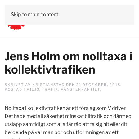
Skip to main content
Jens Holm om nolltaxa i
kollektivtrafiken
SKRIVET AV
KRISTIANSTAD
DEN
21 DECEMBER, 2018
.
POSTAD I
MILJÖ
,
TRAFIK
,
VÄNSTERPARTIET
.
Nolltaxa i kollektivtrafiken är ett förslag som V driver.
Det hade med all säkerhet minskat biltrafik och därmed
utsläpp samtidigt som alla får råd att ta sig hit eller dit
beroende på var man bor och utformningen av ett