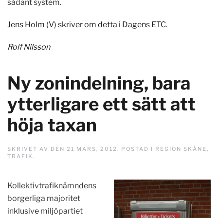
sådant system.
Jens Holm (V) skriver om detta i Dagens ETC
.
Rolf Nilsson
Ny zonindelning, bara
ytterligare ett sätt att
höja taxan
SKRIVET AV
DEN
21 MARS, 2012
. POSTAD I
REGION SKÅNE
,
TRAFIK
.
Kollektivtrafiknämndens
borgerliga majoritet
inklusive miljöpartiet