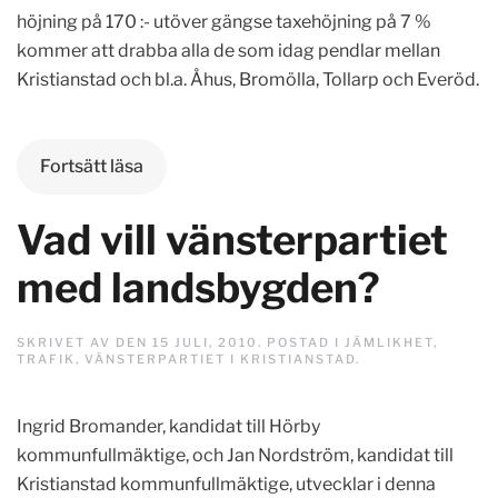
höjning på 170 :- utöver gängse taxehöjning på 7 %
kommer att drabba alla de som idag pendlar mellan
Kristianstad och bl.a. Åhus, Bromölla, Tollarp och Everöd.
Fortsätt läsa
Vad vill vänsterpartiet
med landsbygden?
SKRIVET AV
DEN
15 JULI, 2010
. POSTAD I
JÄMLIKHET
,
TRAFIK
,
VÄNSTERPARTIET I KRISTIANSTAD
.
Ingrid Bromander, kandidat till Hörby
kommunfullmäktige, och Jan Nordström, kandidat till
Kristianstad kommunfullmäktige, utvecklar i denna