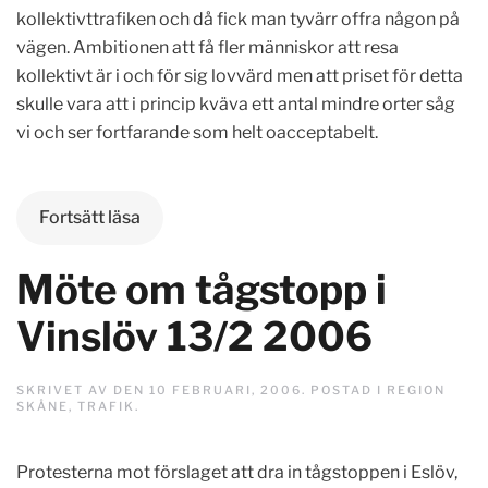
kollektivttrafiken och då fick man tyvärr offra någon på
vägen. Ambitionen att få fler människor att resa
kollektivt är i och för sig lovvärd men att priset för detta
skulle vara att i princip kväva ett antal mindre orter såg
vi och ser fortfarande som helt oacceptabelt.
Fortsätt läsa
Möte om tågstopp i
Vinslöv 13/2 2006
SKRIVET AV
DEN
10 FEBRUARI, 2006
. POSTAD I
REGION
SKÅNE
,
TRAFIK
.
Protesterna mot förslaget att dra in tågstoppen i Eslöv,