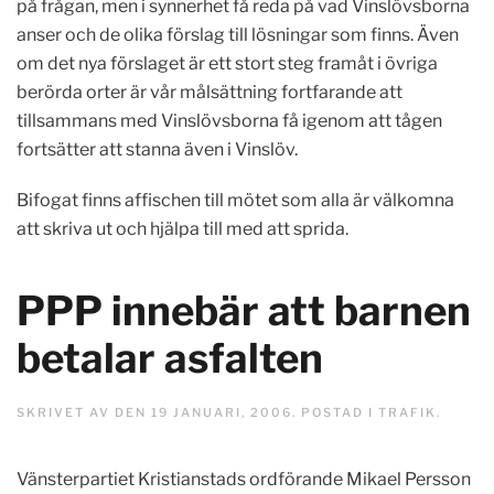
på frågan, men i synnerhet få reda på vad Vinslövsborna
anser och de olika förslag till lösningar som finns. Även
om det nya förslaget är ett stort steg framåt i övriga
berörda orter är vår målsättning fortfarande att
tillsammans med Vinslövsborna få igenom att tågen
fortsätter att stanna även i Vinslöv.
Bifogat finns affischen till mötet som alla är välkomna
att skriva ut och hjälpa till med att sprida.
PPP innebär att barnen
betalar asfalten
SKRIVET AV
DEN
19 JANUARI, 2006
. POSTAD I
TRAFIK
.
Vänsterpartiet Kristianstads ordförande Mikael Persson