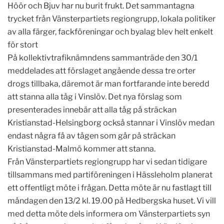
Höör och Bjuv har nu burit frukt. Det sammantagna
trycket från Vänsterpartiets regiongrupp, lokala politiker
av alla färger, fackföreningar och byalag blev helt enkelt
för stort
På kollektivtrafiknämndens sammanträde den 30/1
meddelades att förslaget angående dessa tre orter
drogs tillbaka, däremot är man fortfarande inte beredd
att stanna alla tåg i Vinslöv. Det nya förslag som
presenterades innebär att alla tåg på sträckan
Kristianstad-Helsingborg också stannar i Vinslöv medan
endast några få av tågen som går på sträckan
Kristianstad-Malmö kommer att stanna.
Från Vänsterpartiets regiongrupp har vi sedan tidigare
tillsammans med partiföreningen i Hässleholm planerat
ett offentligt möte i frågan. Detta möte är nu fastlagt till
måndagen den 13/2 kl. 19.00 på Hedbergska huset. Vi vill
med detta möte dels informera om Vänsterpartiets syn