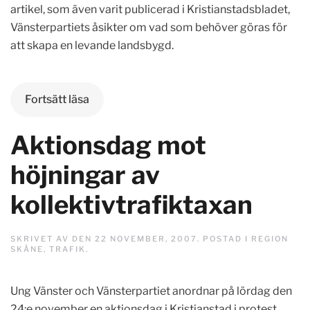
artikel, som även varit publicerad i Kristianstadsbladet,
Vänsterpartiets åsikter om vad som behöver göras för
att skapa en levande landsbygd.
Fortsätt läsa
Aktionsdag mot
höjningar av
kollektivtrafiktaxan
SKRIVET AV
DEN
22 NOVEMBER, 2007
. POSTAD I
REGION
SKÅNE
,
TRAFIK
.
Ung Vänster och Vänsterpartiet anordnar på lördag den
24:e november en aktionsdag i Kristianstad i protest