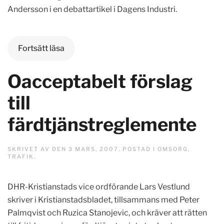
Andersson i en debattartikel i Dagens Industri.
Fortsätt läsa
Oacceptabelt förslag
till
färdtjänstreglemente
SKRIVET AV
DEN
3 MARS, 2007
. POSTAD I
OMSORG
,
TRAFIK
.
DHR-Kristianstads vice ordförande Lars Vestlund
skriver i Kristianstadsbladet, tillsammans med Peter
Palmqvist och Ruzica Stanojevic, och kräver att rätten