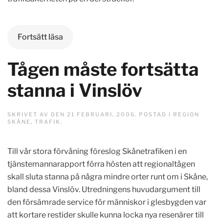
Fortsätt läsa
Tågen måste fortsätta
stanna i Vinslöv
SKRIVET AV
DEN
21 FEBRUARI, 2006
. POSTAD I
REGION
SKÅNE
,
TRAFIK
.
Till vår stora förvåning föreslog Skånetrafiken i en
tjänstemannarapport förra hösten att regionaltågen
skall sluta stanna på några mindre orter runt om i Skåne,
bland dessa Vinslöv. Utredningens huvudargument till
den försämrade service för människor i glesbygden var
att kortare restider skulle kunna locka nya resenärer till