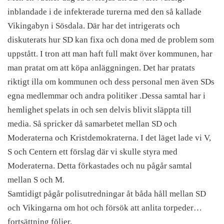
inblandade i de infekterade turerna med den så kallade
Vikingabyn i Sösdala. Där har det intrigerats och
diskuterats hur SD kan fixa och dona med de problem som
uppstått. I tron att man haft full makt över kommunen, har
man pratat om att köpa anläggningen. Det har pratats
riktigt illa om kommunen och dess personal men även SDs
egna medlemmar och andra politiker .Dessa samtal har i
hemlighet spelats in och sen delvis blivit släppta till
media. Så spricker då samarbetet mellan SD och
Moderaterna och Kristdemokraterna. I det läget lade vi V,
S och Centern ett förslag där vi skulle styra med
Moderaterna. Detta förkastades och nu pågår samtal
mellan S och M.
Samtidigt pågår polisutredningar åt båda håll mellan SD
och Vikingarna om hot och försök att anlita torpeder…
fortsättning följer.