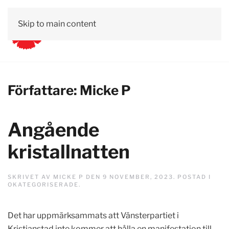
Skip to main content
Författare:
Micke P
Angående
kristallnatten
SKRIVET AV
MICKE P
DEN
9 NOVEMBER, 2023
. POSTAD I
OKATEGORISERADE
.
Det har uppmärksammats att Vänsterpartiet i
Kristianstad inte kommer att hålla en manifestation till