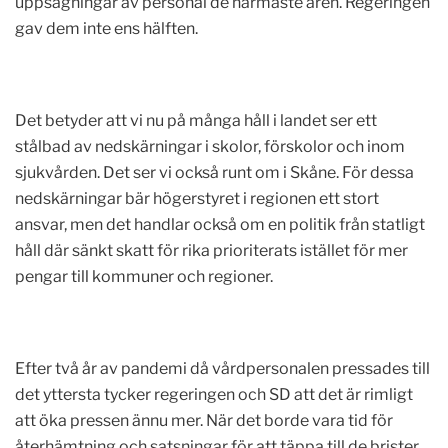
uppsägningar av personal de närmaste åren. Regeringen
gav dem inte ens hälften.
Det betyder att vi nu på många håll i landet ser ett
stålbad av nedskärningar i skolor, förskolor och inom
sjukvården. Det ser vi också runt om i Skåne. För dessa
nedskärningar bär högerstyret i regionen ett stort
ansvar, men det handlar också om en politik från statligt
håll där sänkt skatt för rika prioriterats istället för mer
pengar till kommuner och regioner.
Efter två år av pandemi då vårdpersonalen pressades till
det yttersta tycker regeringen och SD att det är rimligt
att öka pressen ännu mer. När det borde vara tid för
återhämtning och satsningar för att täppa till de brister