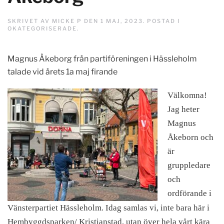
SKRIVET AV
MICKE P
DEN
1 MAJ, 2023
. POSTAD I
OKATEGORISERADE
.
Magnus Åkeborg från partiföreningen i Hässleholm
talade vid årets 1a maj firande
Välkomna!
Jag heter
Magnus
Åkeborn och
är
gruppledare
och
ordförande i
Vänsterpartiet Hässleholm. Idag samlas vi, inte bara här i
Hembyggdsparken/ Kristianstad, utan över hela vårt kära