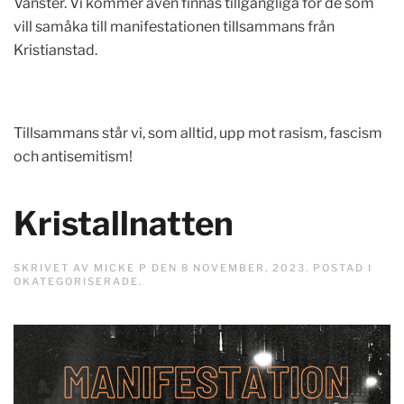
Vänster. Vi kommer även finnas tillgängliga för de som
vill samåka till manifestationen tillsammans från
Kristianstad.
Tillsammans står vi, som alltid, upp mot rasism, fascism
och antisemitism!
Kristallnatten
SKRIVET AV
MICKE P
DEN
8 NOVEMBER, 2023
. POSTAD I
OKATEGORISERADE
.