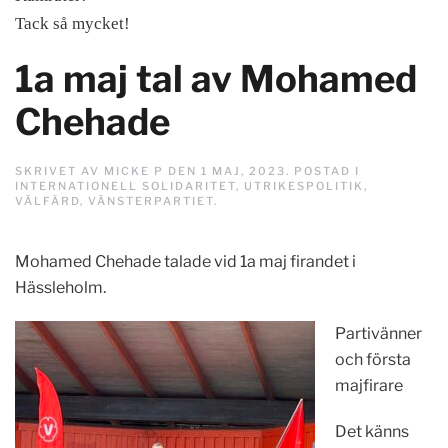
Tack så mycket!
1a maj tal av Mohamed
Chehade
SKRIVET AV
MICKE P
DEN
1 MAJ, 2023
. POSTAD I
INTERNATIONELL SOLIDARITET
,
UTRIKESPOLITIK
,
VÄLFÄRD
,
VÄNSTERPARTIET
.
Mohamed Chehade talade vid 1a maj firandet i
Hässleholm.
Partivänner
och första
majfirare
Det känns