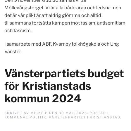
Den 9 november kl 18.30 samlas vi på
Möllevångstorget. Vi är alla både arga och ledsna men
det är vår plikt är att aldrig glömma och alltid
tillsammans fortsätta kampen mot rasism, antisemitism
och fascism.
I samarbete med ABF, Kvarnby folkhögskola och Ung
Vänster.
Vänsterpartiets budget
för Kristianstads
kommun 2024
SKRIVET AV
MICKE P
DEN
30 MAJ, 2023
. POSTAD I
KOMMUNAL POLITIK
,
VÄNSTERPARTIET I KRISTIANSTAD
.