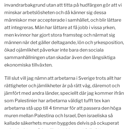
invandrarbakgrund utan att titta på hudfärgen gör att vi
minskar arbetslösheten och då känner sig dessa
människor mer accepterade i samhället, och blir lättare
att integreras. Män har lättare at få jobb i vissa yrken,
men kvinnor har gjort stora framsteg och närmat sig
männen när det gäller deltagande, lön och yrkesposition,
ökad ojämlikhet påverkar inte bara den sociala
sammanhållningen utan skadar även den långsiktiga
ekonomiska tillväxten.
Till slut vill jag nämn att arbetarna i Sverige trots allt har
rättigheter och jämlikheter är på rätt väg, däremot och
jämfört med andra länder, speciellt där jag kommer ifrån
som Palestinier har arbetarna väldigt tufft tex kan
arbetarna stå upp till 4 timmar för att passera den höga
muren mellan Palestina och Israel, Den israeliska så
kallade säkerhets muren byggdes delvis på ockuperat