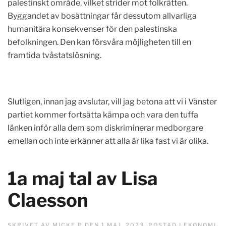
palestinskt område, vilket strider mot folkrätten.
Byggandet av bosättningar får dessutom allvarliga
humanitära konsekvenser för den palestinska
befolkningen. Den kan försvåra möjligheten till en
framtida tvåstatslösning.
Slutligen, innan jag avslutar, vill jag betona att vi i Vänster
partiet kommer fortsätta kämpa och vara den tuffa
länken inför alla dem som diskriminerar medborgare
emellan och inte erkänner att alla är lika fast vi är olika.
1a maj tal av Lisa
Claesson
SKRIVET AV
MICKE P
DEN
1 MAJ, 2023
. POSTAD I
EKONOMI
,