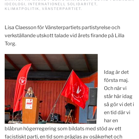
IDEOLOGI
,
INTERNATIONELL SOLIDARITET
,
KLIMATPOLITIK
,
VÄNSTERPARTIET
.
Lisa Claesson för Vänsterpartiets partistyrelse och
verkställande utskott talade vid årets firande på Lilla
Torg.
Idag är det
första maj.
Och när vi
står här idag
så gör vi det i
en tid där vi
har en
blåbrun högerregering som bildats med stöd av ett
facistiskt parti, en tid som präglas av osäkerhet och