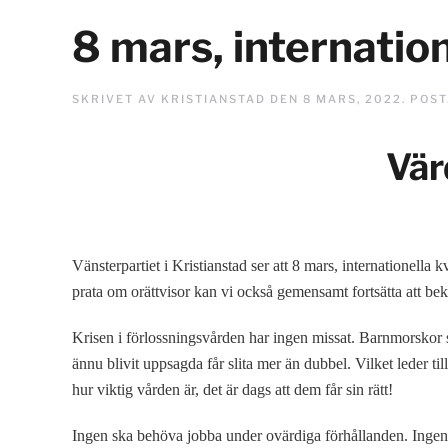
8 mars, internatio
SKRIVET AV
KRISTIANSTAD
DEN
8 MARS, 2022
. POS
Vär
Vänsterpartiet i Kristianstad ser att 8 mars, internationella
prata om orättvisor kan vi också gemensamt fortsätta att b
Krisen i förlossningsvården har ingen missat. Barnmorskor s
ännu blivit uppsagda får slita mer än dubbel. Vilket leder ti
hur viktig vården är, det är dags att dem får sin rätt!
Ingen ska behöva jobba under ovärdiga förhållanden. Ingen s