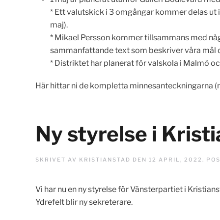
* Ett valutskick i 3 omgångar kommer delas ut 
maj).
* Mikael Persson kommer tillsammans med några
sammanfattande text som beskriver våra mål d
* Distriktet har planerat för valskola i Malmö o
Här hittar ni de kompletta minnesanteckningarna 
Ny styrelse i Krist
SKRIVET AV
KRISTIANSTAD
DEN
12 APRIL, 2022
. PO
Vi har nu en ny styrelse för Vänsterpartiet i Kris
Ydrefelt blir ny sekreterare.