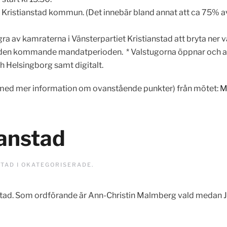
i Kristianstad kommun. (Det innebär bland annat att ca 75% a
 av kamraterna i Vänsterpartiet Kristianstad att bryta ner v
en kommande mandatperioden. * Valstugorna öppnar och affi
ch Helsingborg samt digitalt.
(med mer information om ovanstående punkter) från mötet:
M
ianstad
STAD I
OKATEGORISERADE
.
tianstad. Som ordförande är Ann-Christin Malmberg vald medan