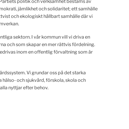
. Partiets politik och verksamhet bestäms av
mokrati, jämlikhet och solidaritet; ett samhälle
ättvist och ekologiskt hållbart samhälle där vi
amverkan.
iga sektorn. I vår kommun vill vi driva en
orna och som skapar en mer rättvis fördelning.
bedrivas inom en offentlig förvaltning som är
älfärdssystem. Vi grundar oss på det starka
ra hälso- och sjukvård, förskola, skola och
lla nyttjar efter behov.