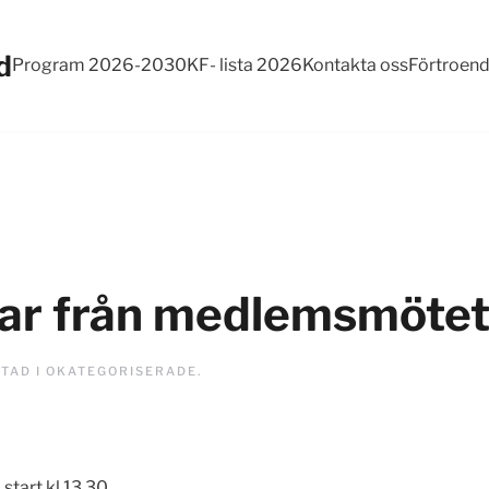
d
Program 2026-2030
KF- lista 2026
Kontakta oss
Förtroen
ar från medlemsmötet
STAD I
OKATEGORISERADE
.
start kl 13.30.