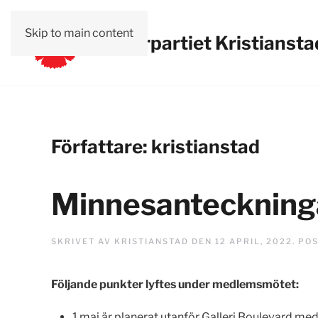
Skip to main content
Vänsterpartiet Kristiansta
Författare:
kristianstad
Minnesanteckning
SKRIVET AV
KRISTIANSTAD
DEN
12 APRIL, 2022
. PO
Följande punkter lyftes under medlemsmötet:
1 maj är planerat utanför Galleri Boulevard med 