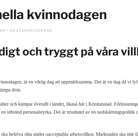
nella kvinnodagen
TAD I
OKATEGORISERADE
.
digt och tryggt på våra vill
 kvinnodagen, är en viktig dag att uppmärksamma. Det är en dag då vi lyfte
ekämpa dem.
liter och kämpar överallt i landet, likaså här i Kristianstad. Förlossni
ll en utbränd personalstyrka. Det är resultatet av en nedskärningspolitik
ka behöva slita under oacceptabla arbetsvillkor. Marknaden ska inte få