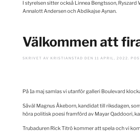
I styrelsen sitter också Linnea Bengtsson, Ryszar
Annalott Andersen och
Abdikajse Aynan.
Välkommen att fira
SKRIVET AV
KRISTIANSTAD
DEN
11 APRIL, 2022
. PO
På 1a maj samlas vi utanför galleri Boulevard klock
Såväl Magnus Åkeborn, kandidat till riksdagen, som 
höra politisk poesi framförd av Mayar Qaddoori, kan
Trubaduren Rick Titrö kommer att spela och vi ko