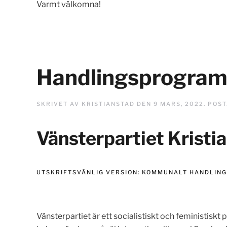
Varmt välkomna!
Handlingsprogra
SKRIVET AV
KRISTIANSTAD
DEN
9 MARS, 2022
. POS
Vänsterpartiet Kristi
UTSKRIFTSVÄNLIG VERSION:
KOMMUNALT HANDLING
Vänsterpartiet är ett socialistiskt och feministiskt p