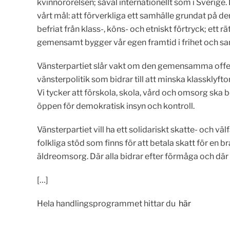
kvinnorörelsen; såväl internationellt som i Sverige
vårt mål: att förverkliga ett samhälle grundat på de
befriat från klass-, köns- och etniskt förtryck; ett r
gemensamt bygger vår egen framtid i frihet och s
Vänsterpartiet slår vakt om den gemensamma offentl
vänsterpolitik som bidrar till att minska klassklyft
Vi tycker att förskola, skola, vård och omsorg ska 
öppen för demokratisk insyn och kontroll.
Vänsterpartiet vill ha ett solidariskt skatte- och v
folkliga stöd som finns för att betala skatt för en b
äldreomsorg. Där alla bidrar efter förmåga och där a
[…]
Hela handlingsprogrammet hittar du
här