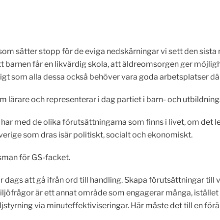
n som sätter stopp för de eviga nedskärningar vi sett den sist
 barnen får en likvärdig skola, att äldreomsorgen ger möjlighet 
igt som alla dessa också behöver vara goda arbetsplatser där 
om lärare och representerar i dag partiet i barn- och utbildni
ar med de olika förutsättningarna som finns i livet, om det l
Sverige som dras isär politiskt, socialt och ekonomiskt.
sman för GS-facket.
 dags att gå ifrån ord till handling. Skapa förutsättningar til
miljöfrågor är ett annat område som engagerar många, iställe
ning via minuteffektiviseringar. Här måste det till en förä