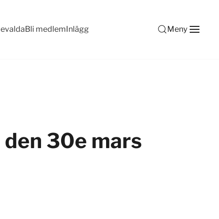
devalda
Bli medlem
Inlägg
Meny
 den 30e mars