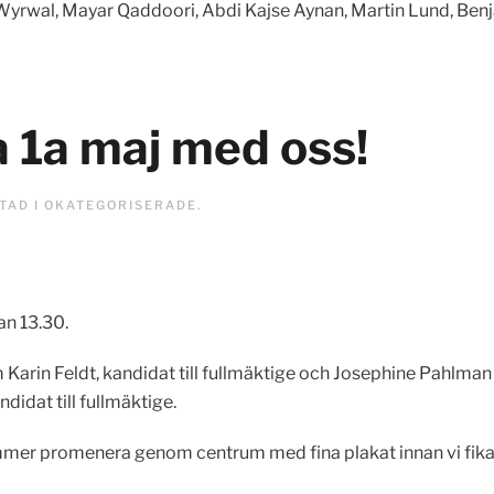
d Wyrwal, Mayar Qaddoori, Abdi Kajse Aynan, Martin Lund, Be
 1a maj med oss!
STAD I
OKATEGORISERADE
.
an 13.30.
Karin Feldt, kandidat till fullmäktige och Josephine Pahlman 
didat till fullmäktige.
mmer promenera genom centrum med fina plakat innan vi fika