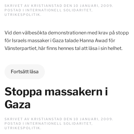
SKRIVET AV
KRISTIANSTAD
DEN
10 JANUARI, 2009
.
POSTAD I
INTERNATIONELL SOLIDARITET
,
UTRIKESPOLITIK
.
Vid den välbesökta demonstrationen med krav på stopp
för Israels massaker i Gaza talade Hanna Awad för
Vänsterpartiet, här finns hennes tal att läsa i sin helhet.
Fortsätt läsa
Stoppa massakern i
Gaza
SKRIVET AV
KRISTIANSTAD
DEN
10 JANUARI, 2009
.
POSTAD I
INTERNATIONELL SOLIDARITET
,
UTRIKESPOLITIK
.