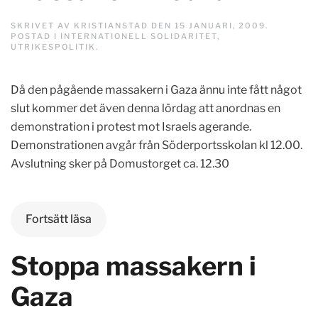
SKRIVET AV
KRISTIANSTAD
DEN
15 JANUARI, 2009
.
POSTAD I
INTERNATIONELL SOLIDARITET
,
UTRIKESPOLITIK
.
Då den pågående massakern i Gaza ännu inte fått något
slut kommer det även denna lördag att anordnas en
demonstration i protest mot Israels agerande.
Demonstrationen avgår från Söderportsskolan kl 12.00.
Avslutning sker på Domustorget ca. 12.30
Fortsätt läsa
Stoppa massakern i
Gaza