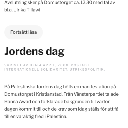
Avslutning sker på Domustorget ca. 12.30 med tal av
bl.a. Ulrika Tillawi
Fortsätt läsa
Jordens dag
SKRIVET AV
DEN
4 APRIL, 2008
. POSTAD I
INTERNATIONELL SOLIDARITET
,
UTRIKESPOLITIK
.
På Palestinska Jordens dag hölls en manifestation på
Domustorget i Kristianstad. Från Vänsterpartiet talade
Hanna Awad och förklarade bakgrunden till varför
dagen kommit till och de krav som idag ställs för att få
till en varaktig fred i Palestina.