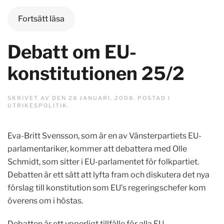
Fortsätt läsa
Debatt om EU-
konstitutionen 25/2
SKRIVET AV
DEN
28 JANUARI, 2008
. POSTAD I
UTRIKESPOLITIK
.
Eva-Britt Svensson, som är en av Vänsterpartiets EU-
parlamentariker, kommer att debattera med Olle
Schmidt, som sitter i EU-parlamentet för folkpartiet.
Debatten är ett sätt att lyfta fram och diskutera det nya
förslag till konstitution som EU’s regeringschefer kom
överens om i höstas.
Debatten är ett ypperligt tillfälle för alla EU