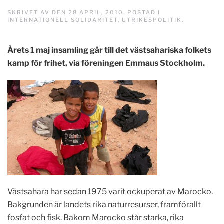
SKRIVET AV
DEN
28 APRIL, 2010
. POSTAD I
INTERNATIONELL SOLIDARITET
,
UTRIKESPOLITIK
.
Årets 1 maj insamling går till det västsahariska folkets
kamp för frihet, via föreningen Emmaus Stockholm.
Västsahara har sedan 1975 varit ockuperat av Marocko.
Bakgrunden är landets rika naturresurser, framförallt
fosfat och fisk. Bakom Marocko står starka, rika