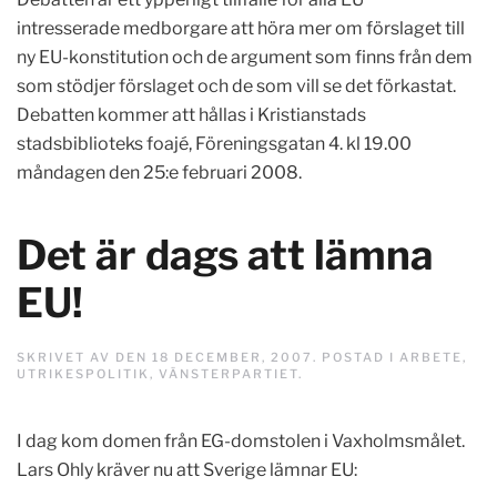
intresserade medborgare att höra mer om förslaget till
ny EU-konstitution och de argument som finns från dem
som stödjer förslaget och de som vill se det förkastat.
Debatten kommer att hållas i Kristianstads
stadsbiblioteks foajé, Föreningsgatan 4. kl 19.00
måndagen den 25:e februari 2008.
Det är dags att lämna
EU!
SKRIVET AV
DEN
18 DECEMBER, 2007
. POSTAD I
ARBETE
,
UTRIKESPOLITIK
,
VÄNSTERPARTIET
.
I dag kom domen från EG-domstolen i Vaxholmsmålet.
Lars Ohly kräver nu att Sverige lämnar EU: