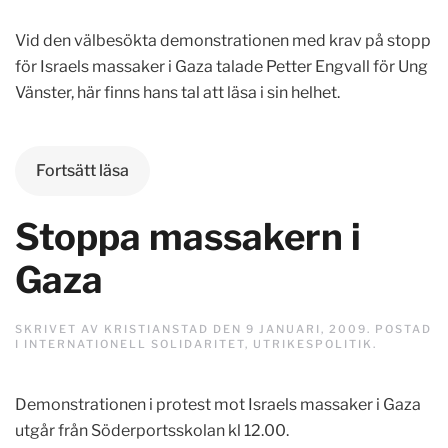
Vid den välbesökta demonstrationen med krav på stopp
för Israels massaker i Gaza talade Petter Engvall för Ung
Vänster, här finns hans tal att läsa i sin helhet.
Fortsätt läsa
Stoppa massakern i
Gaza
SKRIVET AV
KRISTIANSTAD
DEN
9 JANUARI, 2009
. POSTAD
I
INTERNATIONELL SOLIDARITET
,
UTRIKESPOLITIK
.
Demonstrationen i protest mot Israels massaker i Gaza
utgår från Söderportsskolan kl 12.00.