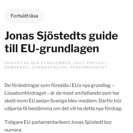
Fortsätt läsa
Jonas Sjöstedts guide
till EU-grundlagen
SKRIVET AV
DEN
27 NOVEMBER, 2007
. POSTAD I
DEMOKRATI
,
UTRIKESPOLITIK
,
VÄNSTERPARTIET
.
De förändringar som föreslås i EU:s nya grundlag –
Lissabonfördraget – är de mest omfattande som har
skett inom EU sedan Sverige blev medlem. Därför bör
väljarna få bestämma om det vill ha detta nya fördrag.
Tidigare EU-parlamentarikern Jonas Sjöstedt bor
numera