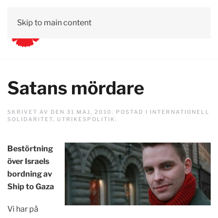
Skip to main content
Satans mördare
SKRIVET AV
DEN
31 MAJ, 2010
. POSTAD I
INTERNATIONELL
SOLIDARITET
,
UTRIKESPOLITIK
.
Bestörtning
över Israels
bordning av
Ship to Gaza
Vi har på