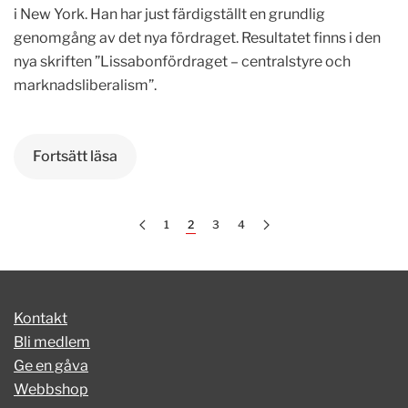
i New York. Han har just färdigställt en grundlig
genomgång av det nya fördraget. Resultatet finns i den
nya skriften ”Lissabonfördraget – centralstyre och
marknadsliberalism”.
Fortsätt läsa
1
2
3
4
Kontakt
Bli medlem
Ge en gåva
Webbshop