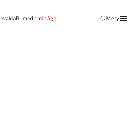
devalda
Bli medlem
Inlägg
Meny