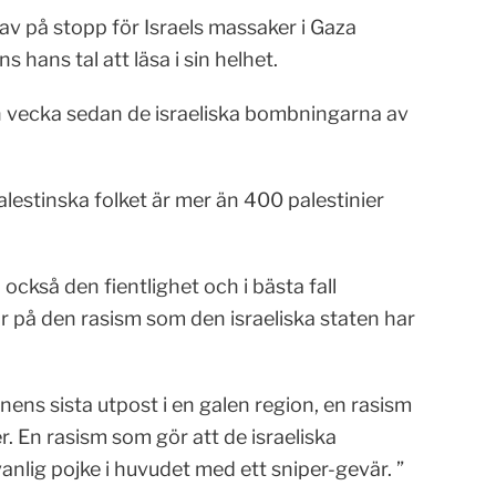
v på stopp för Israels massaker i Gaza
s hans tal att läsa i sin helhet.
n vecka sedan de israeliska bombningarna av
lestinska folket är mer än 400 palestinier
ckså den fientlighet och i bästa fall
 på den rasism som den israeliska staten har
nens sista utpost i en galen region, en rasism
r. En rasism som gör att de israeliska
nlig pojke i huvudet med ett sniper-gevär. ”