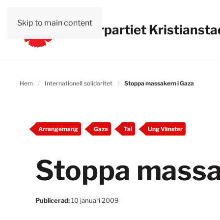
Skip to main content
Vänsterpartiet Kristiansta
Hem
Internationell solidaritet
Stoppa massakern i Gaza
Arrangemang
Gaza
Tal
Ung Vänster
Stoppa massa
Publicerad:
10 januari 2009