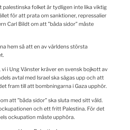
alestinska folket är tydligen inte lika viktig
let för att prata om sanktioner, repressalier
tern Carl Bildt om att ”båda sidor” måste
ina hem så att en av världens största
t.
 vi i Ung Vänster kräver en svensk bojkott av
andels avtal med Israel ska sägas upp och att
det fram till att bombningarna i Gaza upphör.
m att ”båda sidor” ska sluta med sitt våld.
 ockupationen och ett fritt Palestina. För det
sraels ockupation måste upphöra.