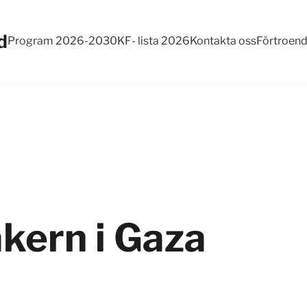
d
Program 2026-2030
KF- lista 2026
Kontakta oss
Förtroen
kern i Gaza