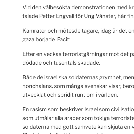
Vid den välbesökta demonstrationen med kra
talade Petter Engvall för Ung Vänster, här finn
Kamrater och mötesdeltagare, idag är det e
gaza började. Facit:
Efter en veckas terroristgärningar mot det pa
dödade och tusentals skadade.
Både de israeliska soldaternas grymhet, men o
nonchalans, som många svenskar visar, beror
utvecklat och spridit runt om i världen.
En rasism som beskriver Israel som civilisatio
som utmålar alla araber som tokiga terroriste
soldaterna med gott samvete kan skjuta en va