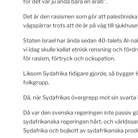
för det var ju ändå bara en arab”.
Det är den rasismen som gör att palestiniska 
vägspärrar trots att de är på väg till sjukhuse
Staten Israel har ända sedan 40-talets Al-nak
vi idag skulle kallat etnisk rensning och förd
för rasism, förtryck och ockupation.
Liksom Sydafrika tidigare gjorde, så bygger I
folkgrupp.
Då, när Sydafrikas övergrepp mot sin svarta 
Då var den svenska regeringen inte passiv g
sydafrikanska regeringen hårt, och världss
Sydafrika och bojkott av sydafrikanska prod