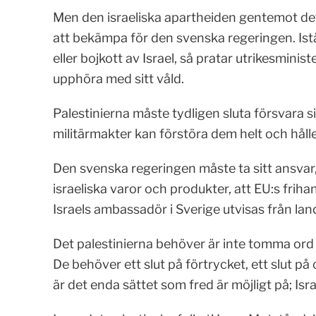
Men den israeliska apartheiden gentemot det p
att bekämpa för den svenska regeringen. Istäl
eller bojkott av Israel, så pratar utrikesminis
upphöra med sitt våld.
Palestinierna måste tydligen sluta försvara s
militärmakter kan förstöra dem helt och hålle
Den svenska regeringen måste ta sitt ansvar,
israeliska varor och produkter, att EU:s frih
Israels ambassadör i Sverige utvisas från lan
Det palestinierna behöver är inte tomma ord o
De behöver ett slut på förtrycket, ett slut på
är det enda sättet som fred är möjligt på; I