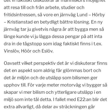
det vi faktiskt diskuterar är människors möjlighet
att resa till och från arbete, studier och
fritidsintressen, så vore en järnväg Lund – Hörby
– Kristianstad en betydligt bättre lösning. En ny
järnväg tar ju givetvis några år att bygga men så
länge kunde vi ju lägga dessa pengar på att inta
dra in de tågstopp som idag faktiskt finns i t.ex.
Vinslöv, Höör och Eslöv.
Oavsett vilket perspektiv det är vi diskuterar finns
det en aspekt som aldrig får glömmas bort och
det är miljön och de utsläpp som bilismen ger
upphov till. För varje meter motorväg vi bygger så
skapar vi mer bilism och ytterligare utsläpp i en
miljö som inte tål detta. I fallet med E22:an blir det
extra allvarligt, då delar av sträckningen går