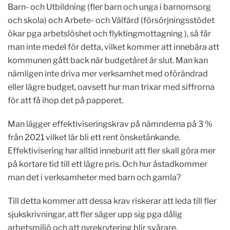
Barn- och Utbildning (fler barn och unga i barnomsorg
och skola) och Arbete- och Välfärd (försörjningsstödet
ökar pga arbetslöshet och flyktingmottagning ), så får
man inte medel för detta, vilket kommer att innebära att
kommunen gått back när budgetåret är slut. Man kan
nämligen inte driva mer verksamhet med oförändrad
eller lägre budget, oavsett hur man trixar med siffrorna
för att få ihop det på papperet.
Man lägger effektiviseringskrav på nämnderna på 3 %
från 2021 vilket lär bli ett rent önsketänkande.
Effektivisering har alltid inneburit att fler skall göra mer
på kortare tid till ett lägre pris. Och hur åstadkommer
man det i verksamheter med barn och gamla?
Till detta kommer att dessa krav riskerar att leda till fler
sjukskrivningar, att fler säger upp sig pga dålig
arbetsmiljö och att nyrekrytering blir svårare.