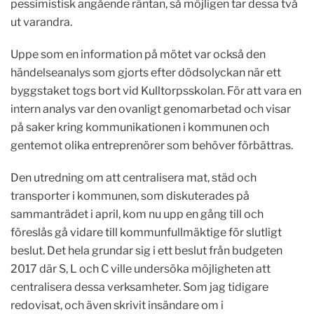
pessimistisk angående räntan, så möjligen tar dessa två
ut varandra.
Uppe som en information på mötet var också den
händelseanalys som gjorts efter dödsolyckan när ett
byggstaket togs bort vid Kulltorpsskolan. För att vara en
intern analys var den ovanligt genomarbetad och visar
på saker kring kommunikationen i kommunen och
gentemot olika entreprenörer som behöver förbättras.
Den utredning om att centralisera mat, städ och
transporter i kommunen, som diskuterades på
sammanträdet i april, kom nu upp en gång till och
föreslås gå vidare till kommunfullmäktige för slutligt
beslut. Det hela grundar sig i ett beslut från budgeten
2017 där S, L och C ville undersöka möjligheten att
centralisera dessa verksamheter. Som jag tidigare
redovisat, och även skrivit insändare om i