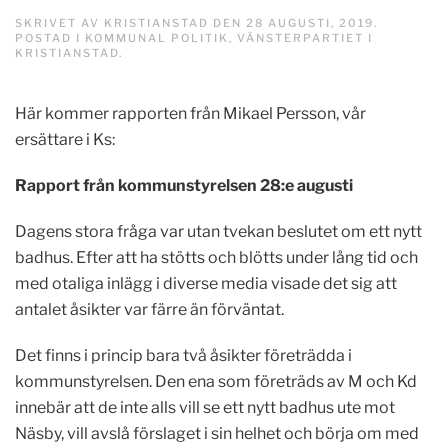
SKRIVET AV
KRISTIANSTAD
DEN
28 AUGUSTI, 2019
.
POSTAD I
KOMMUNAL POLITIK
,
VÄNSTERPARTIET I
KRISTIANSTAD
.
Här kommer rapporten från Mikael Persson, vår
ersättare i Ks:
Rapport från kommunstyrelsen 28:e augusti
Dagens stora fråga var utan tvekan beslutet om ett nytt
badhus. Efter att ha stötts och blötts under lång tid och
med otaliga inlägg i diverse media visade det sig att
antalet åsikter var färre än förväntat.
Det finns i princip bara två åsikter företrädda i
kommunstyrelsen. Den ena som företräds av M och Kd
innebär att de inte alls vill se ett nytt badhus ute mot
Näsby, vill avslå förslaget i sin helhet och börja om med