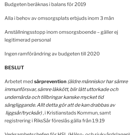
Budgeten beräknas i balans för 2019
Alla i behov av omsorgsplats erbjuds inom 3 mån
Anställningsstopp inom omsorgsboende – gäller ej
legitimerad personal
Ingen ramförändring av budgeten till 2020
BESLUT
Arbetet med
sårprevention
(äldre människor har sämre
immunförsvar, sämre läkkött, blir lätt uttorkade och
undernärda och tillbringar kanske mycket tid
sängliggande. Allt detta gör att de kan drabbas av
liggsår/trycksår)
, i Kristianstads Kommun, samt
registrering i RiksSår föreslås gälla från 1.9.19
Verksamhetschefen för HSL (Hälso- och sjukvårdslagen)