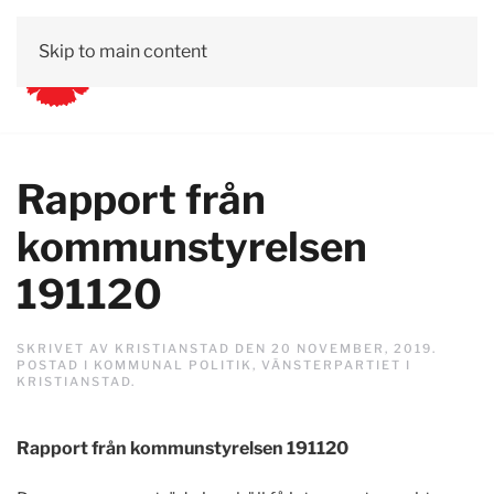
Skip to main content
Rapport från
kommunstyrelsen
191120
SKRIVET AV
KRISTIANSTAD
DEN
20 NOVEMBER, 2019
.
POSTAD I
KOMMUNAL POLITIK
,
VÄNSTERPARTIET I
KRISTIANSTAD
.
Rapport från kommunstyrelsen 191120