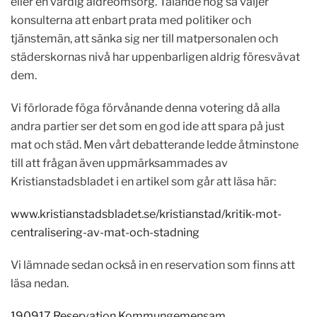
eller en värdig äldreomsorg. Talande nog så väljer
konsulterna att enbart prata med politiker och
tjänstemän, att sänka sig ner till matpersonalen och
städerskornas nivå har uppenbarligen aldrig föresvävat
dem.
Vi förlorade föga förvånande denna votering då alla
andra partier ser det som en god ide att spara på just
mat och städ. Men vårt debatterande ledde åtminstone
till att frågan även uppmärksammades av
Kristianstadsbladet i en artikel som går att läsa här:
www.kristianstadsbladet.se/kristianstad/kritik-mot-
centralisering-av-mat-och-stadning
Vi lämnade sedan också in en reservation som finns att
läsa nedan.
190917 Reservation Kommungemensam