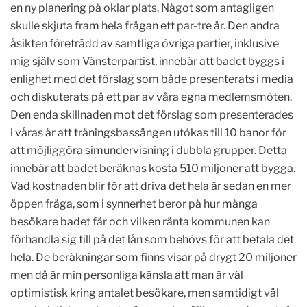
en ny planering på oklar plats. Något som antagligen
skulle skjuta fram hela frågan ett par-tre år. Den andra
åsikten företrädd av samtliga övriga partier, inklusive
mig själv som Vänsterpartist, innebär att badet byggs i
enlighet med det förslag som både presenterats i media
och diskuterats på ett par av våra egna medlemsmöten.
Den enda skillnaden mot det förslag som presenterades
i våras är att träningsbassängen utökas till 10 banor för
att möjliggöra simundervisning i dubbla grupper. Detta
innebär att badet beräknas kosta 510 miljoner att bygga.
Vad kostnaden blir för att driva det hela är sedan en mer
öppen fråga, som i synnerhet beror på hur många
besökare badet får och vilken ränta kommunen kan
förhandla sig till på det lån som behövs för att betala det
hela. De beräkningar som finns visar på drygt 20 miljoner
men då är min personliga känsla att man är väl
optimistisk kring antalet besökare, men samtidigt väl