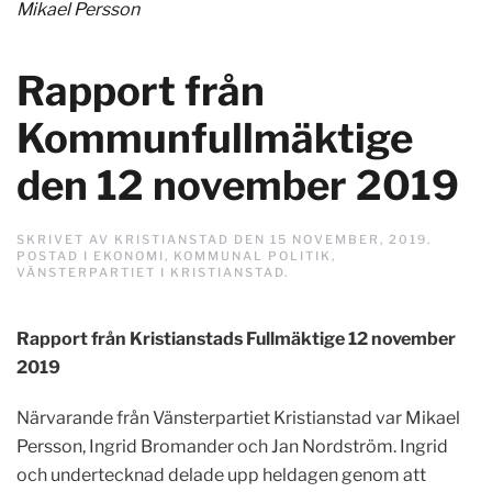
Mikael Persson
Rapport från
Kommunfullmäktige
den 12 november 2019
SKRIVET AV
KRISTIANSTAD
DEN
15 NOVEMBER, 2019
.
POSTAD I
EKONOMI
,
KOMMUNAL POLITIK
,
VÄNSTERPARTIET I KRISTIANSTAD
.
Rapport från Kristianstads Fullmäktige 12 november
2019
Närvarande från Vänsterpartiet Kristianstad var Mikael
Persson, Ingrid Bromander och Jan Nordström. Ingrid
och undertecknad delade upp heldagen genom att