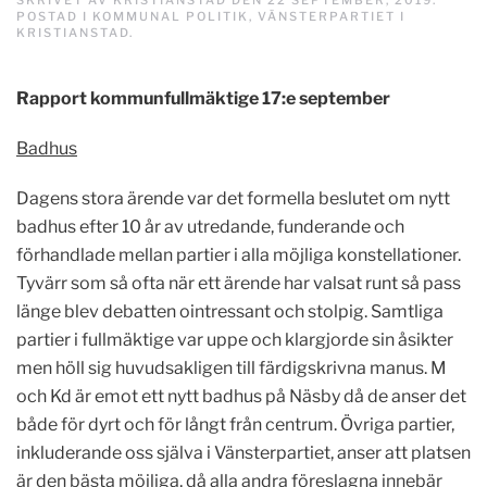
SKRIVET AV
KRISTIANSTAD
DEN
22 SEPTEMBER, 2019
.
POSTAD I
KOMMUNAL POLITIK
,
VÄNSTERPARTIET I
KRISTIANSTAD
.
Rapport kommunfullmäktige 17:e september
Badhus
Dagens stora ärende var det formella beslutet om nytt
badhus efter 10 år av utredande, funderande och
förhandlade mellan partier i alla möjliga konstellationer.
Tyvärr som så ofta när ett ärende har valsat runt så pass
länge blev debatten ointressant och stolpig. Samtliga
partier i fullmäktige var uppe och klargjorde sin åsikter
men höll sig huvudsakligen till färdigskrivna manus. M
och Kd är emot ett nytt badhus på Näsby då de anser det
både för dyrt och för långt från centrum. Övriga partier,
inkluderande oss själva i Vänsterpartiet, anser att platsen
är den bästa möjliga, då alla andra föreslagna innebär