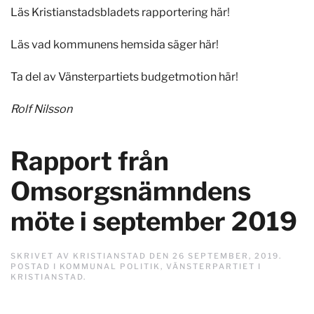
Läs Kristianstadsbladets rapportering här
!
Läs vad kommunens hemsida säger här
!
Ta del av Vänsterpartiets budgetmotion här
!
Rolf Nilsson
Rapport från
Omsorgsnämndens
möte i september 2019
SKRIVET AV
KRISTIANSTAD
DEN
26 SEPTEMBER, 2019
.
POSTAD I
KOMMUNAL POLITIK
,
VÄNSTERPARTIET I
KRISTIANSTAD
.