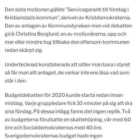
Den sista motionen gällde ”Servicegaranti till företag i
Kristianstads kommun”, skriven av Kristdemokraterna.
Den av antagen av Kommunstyrelsen men vid debatten
gick Christina Borglund, en av motionärerna, upp och
mer eller mindre tog tillbaka den eftersom kommunen
redan skärpt sig.
Undertecknad konstaterade att sitter man bara i styret
så får man allt antaget, de verkar inte ens läsa vad som
står i den.
Budgetdebatten för 2020 kunde starta redan innan
middag. Varje gruppledare fick 10 minuter på sig att dra
sina förslag. På dessa inlägg fanns det ingen replik. Två
av budgeterna förutsatte en skattehöjning, vår med 60
öre och Socialdemokraternas med 40 öre.
Sverigedemokraternas budget hade ingen