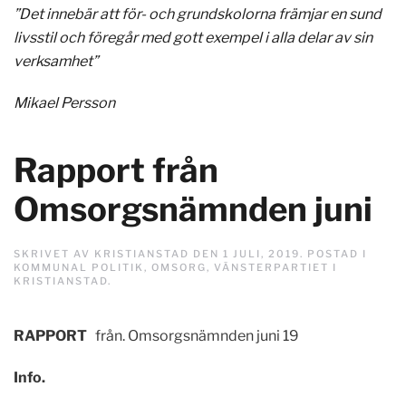
”Det innebär att för- och grundskolorna främjar en sund
livsstil och föregår med gott exempel i alla delar av sin
verksamhet”
Mikael Persson
Rapport från
Omsorgsnämnden juni
SKRIVET AV
KRISTIANSTAD
DEN
1 JULI, 2019
. POSTAD I
KOMMUNAL POLITIK
,
OMSORG
,
VÄNSTERPARTIET I
KRISTIANSTAD
.
RAPPORT
från. Omsorgsnämnden juni 19
Info.