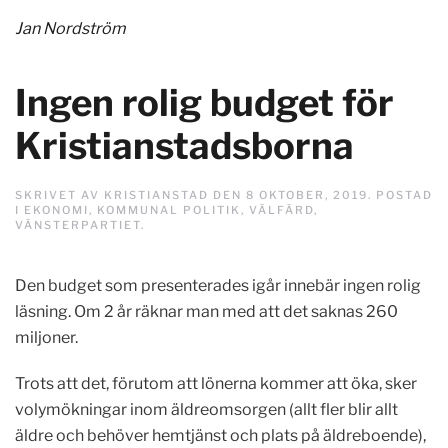
Jan Nordström
Ingen rolig budget för
Kristianstadsborna
SKRIVET AV
KRISTIANSTAD
DEN
8 OKTOBER, 2019
. POSTAD
I
EKONOMI
,
KOMMUNAL POLITIK
,
VÄLFÄRD
,
VÄNSTERPARTIET
.
Den budget som presenterades igår innebär ingen rolig
läsning. Om 2 år räknar man med att det saknas 260
miljoner.
Trots att det, förutom att lönerna kommer att öka, sker
volymökningar inom äldreomsorgen (allt fler blir allt
äldre och behöver hemtjänst och plats på äldreboende),