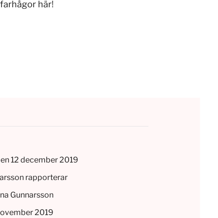
 farhågor här
!
en 12 december 2019
arsson rapporterar
anna Gunnarsson
november 2019