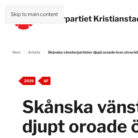
Skip to main content
Vänsterpartiet Kristiansta
Hem
Arbete
Skånska vänsterpartister djupt oroade över utveck
2019
AF
Skånska vänst
djupt oroade 