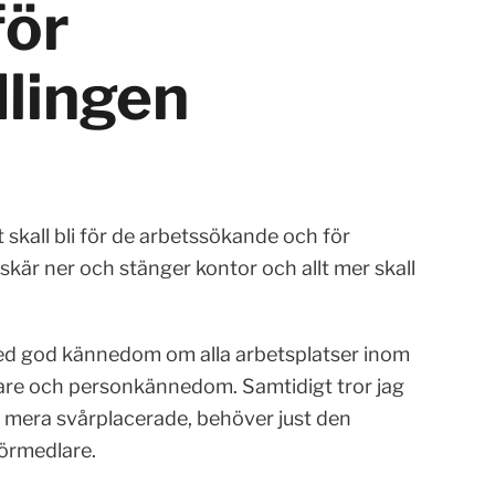
för
lingen
t skall bli för de arbetssökande och för
kär ner och stänger kontor och allt mer skall
ed god kännedom om alla arbetsplatser inom
are och personkännedom. Samtidigt tror jag
e mera svårplacerade, behöver just den
örmedlare.