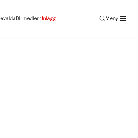
devalda
Bli medlem
Inlägg
Meny