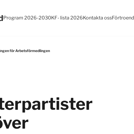
d
Program 2026-2030
KF- lista 2026
Kontakta oss
Förtroen
lingen för Arbetsförmedlingen
erpartister
över