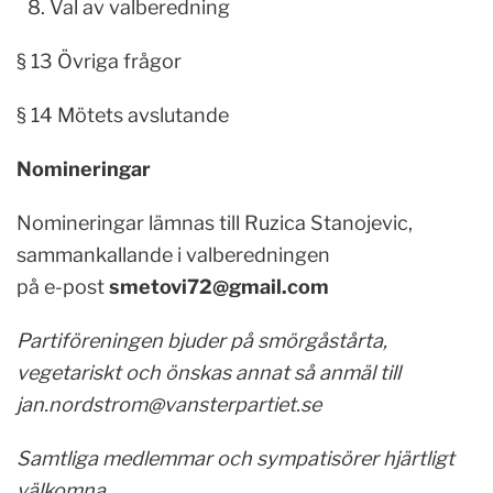
Val av valberedning
§ 13 Övriga frågor
§ 14 Mötets avslutande
Nomineringar
Nomineringar lämnas till Ruzica Stanojevic,
sammankallande i valberedningen
på e-post
smetovi72@gmail.com
Partiföreningen bjuder på smörgåstårta,
vegetariskt och önskas annat så anmäl till
jan.nordstrom@vansterpartiet.se
Samtliga medlemmar och sympatisörer hjärtligt
välkomna