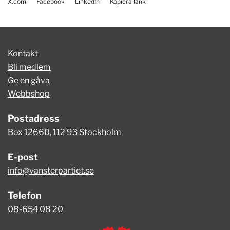
X.com
Facebook
LinkedIn
Kopiera länk
Kontakt
Bli medlem
Ge en gåva
Webbshop
Postadress
Box 12660, 112 93 Stockholm
E-post
info@vansterpartiet.se
Telefon
08-654 08 20