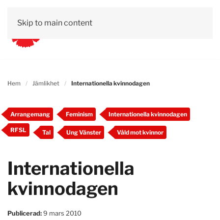
Skip to main content
Hem
Jämlikhet
Internationella kvinnodagen
Arrangemang
Feminism
Internationella kvinnodagen
RFSL
Tal
Ung Vänster
Våld mot kvinnor
Internationella
kvinnodagen
Publicerad:
9 mars 2010