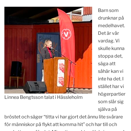
Barn som
drunknar på
medelhavet.
Det är vår
vardag. Vi
skulle kunna
stoppa det,
säga att
såhär kan vi
inte ha det. I
stället har vi
högerpartier
Linnea Bengtsson talat i Hässleholm
som slår sig
själva på
bröstet och säger “titta vi har gjort det ännu lite svårare
för människor på flykt att komma hit” och har till och