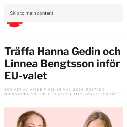
Skip to main content
Träffa Hanna Gedin och
Linnea Bengtsson inför
EU-valet
SKRIVET AV
MICKE P
DEN
19 MAJ, 2024
. POSTAD I
MIGRATIONSPOLITIK
,
UTRIKESPOLITIK
,
VÄNSTERPARTIET
.