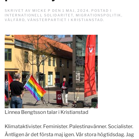
SKRIVET AV
MICKE P
DEN
1 MAJ, 2024
. POSTAD I
INTERNATIONELL SOLIDARITET
,
MIGRATIONSPOLITIK
,
VÄLFÄRD
,
VÄNSTERPARTIET I KRISTIANSTAD
.
Linnea Bengtsson talar i Kristianstad
Klimataktivister. Feminister. Palestinavänner. Socialister.
Äntligen är det första maj igen. Vår stora högtidsdag. Jag