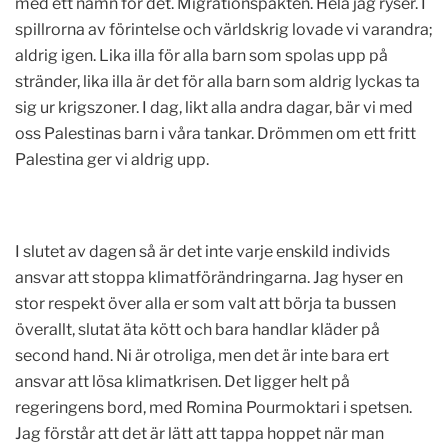
med ett namn för det. Migrationspakten. Hela jag ryser. I
spillrorna av förintelse och världskrig lovade vi varandra;
aldrig igen. Lika illa för alla barn som spolas upp på
stränder, lika illa är det för alla barn som aldrig lyckas ta
sig ur krigszoner. I dag, likt alla andra dagar, bär vi med
oss Palestinas barn i våra tankar. Drömmen om ett fritt
Palestina ger vi aldrig upp.
I slutet av dagen så är det inte varje enskild individs
ansvar att stoppa klimatförändringarna. Jag hyser en
stor respekt över alla er som valt att börja ta bussen
överallt, slutat äta kött och bara handlar kläder på
second hand. Ni är otroliga, men det är inte bara ert
ansvar att lösa klimatkrisen. Det ligger helt på
regeringens bord, med Romina Pourmoktari i spetsen.
Jag förstår att det är lätt att tappa hoppet när man