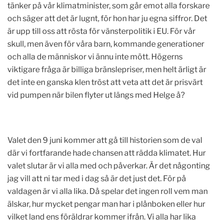
tänker på vår klimatminister, som går emot alla forskare
och säger att det är lugnt, för hon har ju egna siffror. Det
är upp till oss att rösta för vänsterpolitik i EU. För vår
skull, men även för våra barn, kommande generationer
och alla de människor vi ännu inte mött. Högerns
viktigare fråga är billiga bränslepriser, men helt ärligt är
det inte en ganska klen tröst att veta att det är prisvärt
vid pumpen när bilen flyter ut längs med Helge å?
Valet den 9 juni kommer att gå till historien som de val
där vi fortfarande hade chansen att rädda klimatet. Hur
valet slutar är vi alla med och påverkar. Är det någonting
jag vill att ni tar med i dag så är det just det. För på
valdagen är vi alla lika. Då spelar det ingen roll vem man
älskar, hur mycket pengar man har i plånboken eller hur
vilket land ens föräldrar kommer ifrån. Vi alla har lika