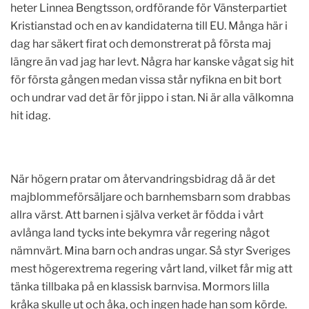
heter Linnea Bengtsson, ordförande för Vänsterpartiet
Kristianstad och en av kandidaterna till EU. Många här i
dag har säkert firat och demonstrerat på första maj
längre än vad jag har levt. Några har kanske vågat sig hit
för första gången medan vissa står nyfikna en bit bort
och undrar vad det är för jippo i stan. Ni är alla välkomna
hit idag.
När högern pratar om återvandringsbidrag då är det
majblommeförsäljare och barnhemsbarn som drabbas
allra värst. Att barnen i själva verket är födda i vårt
avlånga land tycks inte bekymra vår regering något
nämnvärt. Mina barn och andras ungar. Så styr Sveriges
mest högerextrema regering vårt land, vilket får mig att
tänka tillbaka på en klassisk barnvisa. Mormors lilla
kråka skulle ut och åka, och ingen hade han som körde.