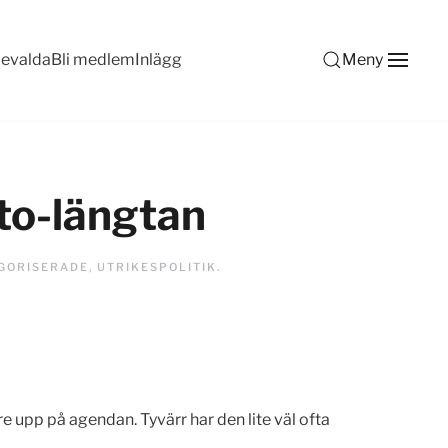
devalda
Bli medlem
Inlägg
Meny
ato-längtan
GORISERADE
,
UTRIKESPOLITIK
.
e upp på agendan. Tyvärr har den lite väl ofta