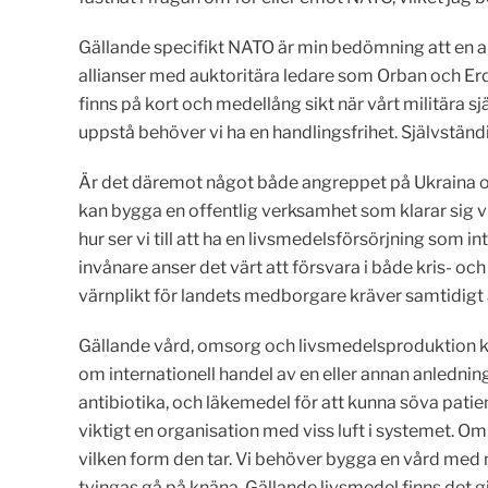
Gällande specifikt NATO är min bedömning att en ans
allianser med auktoritära ledare som Orban och Erd
finns på kort och medellång sikt när vårt militära 
uppstå behöver vi ha en handlingsfrihet. Självständ
Är det däremot något både angreppet på Ukraina oc
kan bygga en offentlig verksamhet som klarar sig vid 
hur ser vi till att ha en livsmedelsförsörjning som i
invånare anser det värt att försvara i både kris- och
värnplikt för landets medborgare kräver samtidigt att
Gällande vård, omsorg och livsmedelsproduktion kom
om internationell handel av en eller annan anledn
antibiotika, och läkemedel för att kunna söva pat
viktigt en organisation med viss luft i systemet. Om
vilken form den tar. Vi behöver bygga en vård med n
tvingas gå på knäna. Gällande livsmedel finns det g