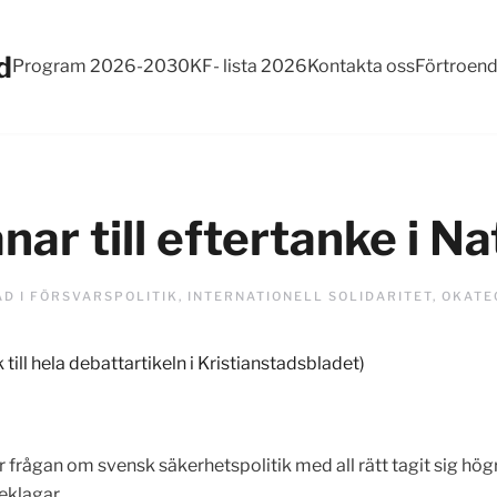
d
Program 2026-2030
KF- lista 2026
Kontakta oss
Förtroen
ar till eftertanke i N
AD I
FÖRSVARSPOLITIK
,
INTERNATIONELL SOLIDARITET
,
OKATE
ll hela debattartikeln i Kristianstadsbladet)
 frågan om svensk säkerhetspolitik med all rätt tagit sig högr
eklagar.