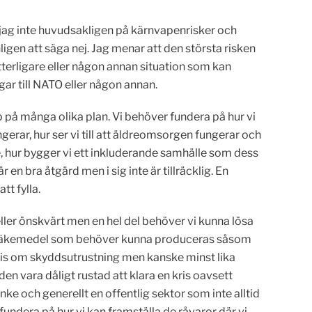
r jag inte huvudsakligen på kärnvapenrisker och
en att säga nej. Jag menar att den största risken
tterligare eller någon annan situation som kan
ar till NATO eller någon annan.
på många olika plan. Vi behöver fundera på hur vi
ngerar, hur ser vi till att äldreomsorgen fungerar och
ste, hur bygger vi ett inkluderande samhälle som dess
en bra åtgärd men i sig inte är tillräcklig. En
tt fylla.
ller önskvärt men en hel del behöver vi kunna lösa
 basläkemedel som behöver kunna produceras såsom
vis om skyddsutrustning men kanske minst lika
en vara dåligt rustad att klara en kris oavsett
ke och generellt en offentlig sektor som inte alltid
undera på hur vi kan framställa de råvaror där vi