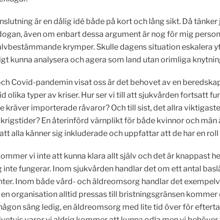
lutning är en dålig idé både på kort och lång sikt. Då tänke
ogan, även om enbart dessa argument är nog för mig personlig
självbestämmande krymper. Skulle dagens situation eskalera y
igt kunna analysera och agera som land utan orimliga knytning
h Covid-pandemin visat oss är det behovet av en beredskap 
olika typer av kriser. Hur ser vi till att sjukvården fortsatt fu
nte kräver importerade råvaror? Och till sist, det allra viktiga
 krigstider? En återinförd värnplikt för både kvinnor och män är 
 alla känner sig inkluderade och uppfattar att de har en roll a
mer vi inte att kunna klara allt själv och det är knappast he
ing inte fungerar. Inom sjukvården handlar det om ett antal
ienter. Inom både vård- och äldreomsorg handlar det exempel
 en organisation alltid pressas till bristningsgränsen kommer d
ågon säng ledig, en äldreomsorg med lite tid över för eftertan
ivetvis varor vi aldrig kommer att kunna odla men vi behöver f