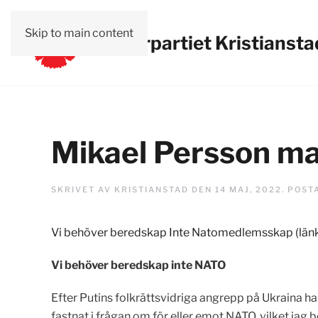
Skip to main content
Vänsterpartiet Kristiansta
Mikael Persson man
SKRIVET AV
KRISTIANSTAD
DEN
14 MAJ, 2022
. POST
Vi behöver beredskap Inte Natomedlemsskap (länk ti
Vi behöver beredskap inte NATO
Efter Putins folkrättsvidriga angrepp på Ukraina har
fastnat i frågan om för eller emot NATO, vilket jag b