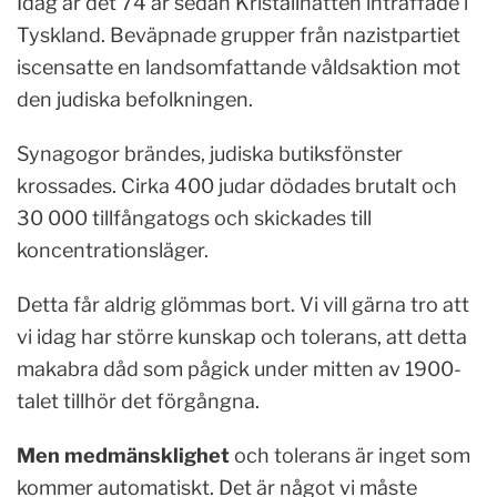
Idag är det 74 år sedan Kristallnatten inträffade i
Tyskland. Beväpnade grupper från nazistpartiet
iscensatte en landsomfattande våldsaktion mot
den judiska befolkningen.
Synagogor brändes, judiska butiksfönster
krossades. Cirka 400 judar dödades brutalt och
30 000 tillfångatogs och skickades till
koncentrationsläger.
Detta får aldrig glömmas bort. Vi vill gärna tro att
vi idag har större kunskap och tolerans, att detta
makabra dåd som pågick under mitten av 1900-
talet tillhör det förgångna.
Men medmänsklighet
och tolerans är inget som
kommer automatiskt. Det är något vi måste