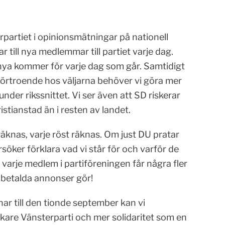
erpartiet i opinionsmätningar på nationell
r till nya medlemmar till partiet varje dag.
 nya kommer för varje dag som går. Samtidigt
 förtroende hos väljarna behöver vi göra mer
 under rikssnittet. Vi ser även att SD riskerar
istianstad än i resten av landet.
räknas, varje röst räknas. Om just DU pratar
öker förklara vad vi står för och varför de
 varje medlem i partiföreningen får några fler
 betalda annonser gör!
nar till den tionde september kan vi
arkare Vänsterparti och mer solidaritet som en