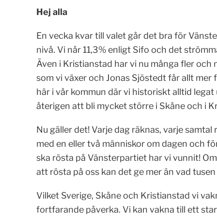
Hej alla
En vecka kvar till valet går det bra för Vänst
nivå. Vi når 11,3% enligt Sifo och det strömma
Även i Kristianstad har vi nu många fler och
som vi växer och Jonas Sjöstedt får allt mer
här i vår kommun där vi historiskt alltid legat
återigen att bli mycket större i Skåne och i Kr
Nu gäller det! Varje dag räknas, varje samtal 
med en eller två människor om dagen och förs
ska rösta på Vänsterpartiet har vi vunnit! Om
att rösta på oss kan det ge mer än vad tusen
Vilket Sverige, Skåne och Kristianstad vi vak
fortfarande påverka. Vi kan vakna till ett st