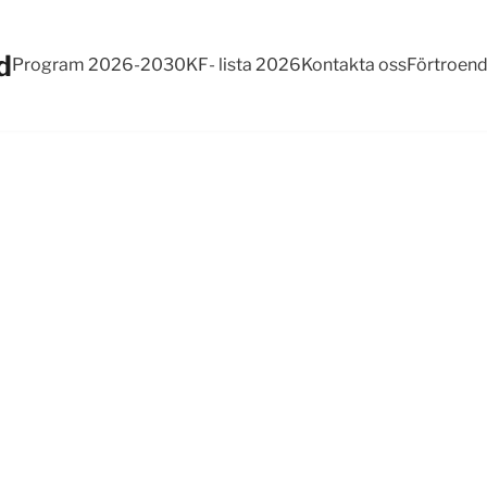
d
Program 2026-2030
KF- lista 2026
Kontakta oss
Förtroen