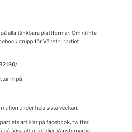
 på alla tänkbara plattformar. Om ni inte
acebook grupp för Vänsterpartiet
32180/
tar ni på
ormation under hela sista veckan.
artiets artiklar på facebook, twitter,
på. Visa att ni stödjer Vänsterpartiet,