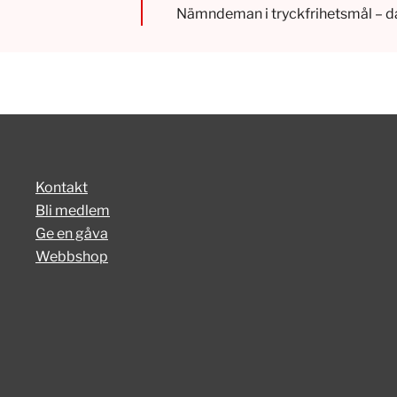
Nämndeman i tryckfrihetsmål – d
Kontakt
Bli medlem
Ge en gåva
Webbshop