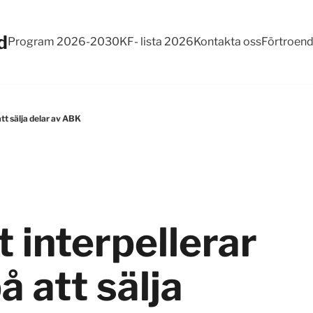
d
Program 2026-2030
KF- lista 2026
Kontakta oss
Förtroen
tt sälja delar av ABK
 interpellerar
 att sälja