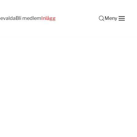
devalda
Bli medlem
Inlägg
Meny