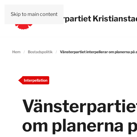
Skip to main content
Vänsterpartiet Kristiansta
Hem
Bostadspolitik
Vänsterpartiet interpellerar om planerna på a
Interpellation
Vänsterpartiet
om planerna på